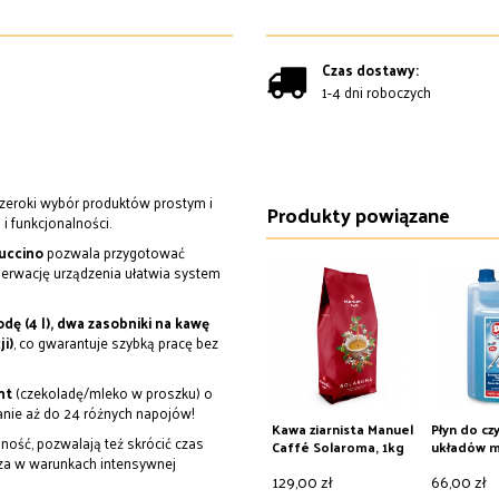
Czas dostawy:
1-4 dni roboczych
zeroki wybór produktów prostym i
Produkty powiązane
 i funkcjonalności.
puccino
pozwala przygotować
serwację urządzenia ułatwia system
dę (4 l), dwa zasobniki na kawę
ji)
, co gwarantuje
szybką pracę bez
nt
(czekoladę/mleko w proszku) o
anie aż do 24 różnych napojów!
Kawa ziarnista Manuel
Płyn do cz
ość, pozwalają też skrócić czas
Caffé Solaroma, 1kg
układów m
cza w warunkach intensywnej
Puly Milk, 1 
129,00 zł
66,00 zł