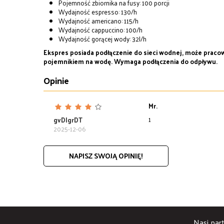
Pojemność zbiornika na fusy: 100 porcji
Wydajność espresso: 130/h
Wydajność americano: 115/h
Wydajność cappuccino: 100/h
Wydajność gorącej wody: 32l/h
Ekspres posiada podłączenie do sieci wodnej, może praco
pojemnikiem na wodę.
Wymaga podłączenia do odpływu.
Opinie
Mr.
1
gvDIgrDT
2025-12-06
NAPISZ SWOJĄ OPINIĘ!
Nasi part