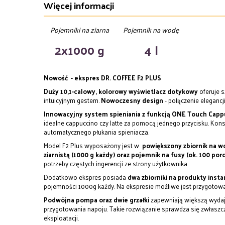
Więcej informacji
Pojemniki na ziarna
Pojemnik na wodę
2x1000 g
4 l
Nowość
- ekspres DR. COFFEE F2 PLUS
Duży 10,1-calowy, kolorowy wyświetlacz dotykowy
oferuje s
intuicyjnym gestem.
Nowoczesny design
- połączenie elegancji
Innowacyjny system spieniania z funkcją ONE Touch Cap
idealne cappuccino czy latte za pomocą jednego przycisku. Kon
automatycznego płukania spieniacza.
Model F2 Plus wyposażony jest w
powiększony zbiornik na wo
ziarnistą (1000 g każdy) oraz pojemnik na fusy (ok. 100 porc
potrzeby częstych ingerencji ze strony użytkownika.
Dodatkowo ekspres posiada
dwa zbiorniki na produkty insta
pojemności 1000g każdy. Na ekspresie możliwe jest przygotow
Podwójna pompa oraz dwie grzałki
zapewniają większą wydajn
przygotowania napoju. Takie rozwiązanie sprawdza się zwłasz
eksploatacji.