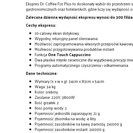
Ekspres Dr. Coffee F10 Plus to doskonały wybór do przestrzen
gastronomicznych oraz hotelarskich, gdzie liczy się wydajność 
Zalecana dzienna wydajność ekspresu wynosi do 300 filiża
Cechy ekspresu:
10-calowy ekran dotykowy
Wygodny, intuicyjny panel sterowania
Możliwość zaprogramowania własnych przepisów kawow
Możliwość przygotowywania produktów instant
Funkcja
One Touch Cappuccino
Dwa płaskie młynki ceramiczne dla wyjątkowej precyzji mie
Programy automatycznego czyszczenia i odkamieniania
Dane techniczne:
Wymiary (s x w x g): 34cm x 83cm x 54cm
Waga: 34 kg
Kolor: srebrny
Zasilanie: 220V; 3800W
Ilość grzałek: 2
Ilość pomp wody: 2
Pojemność jednostki zaparzającej: 21 g
Pojemność zbiornika na wodę: 4 litry
Pojemność zasobników na kawę ziarnistą: 2x1000 g
Pojemność zasobników instant: 2x1000 g