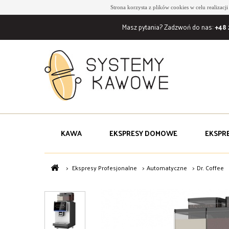
Strona korzysta z plików cookies w celu realizacj
Masz pytania? Zadzwoń do nas:
+48 
KAWA
EKSPRESY DOMOWE
EKSPR
>
Ekspresy Profesjonalne
>
Automatyczne
>
Dr. Coffee