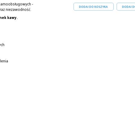
i samoobsługowych -
DODAJ DO KOSZYKA
DODAJ D
oraz niezawodność.
nek kawy.
ych
lenia