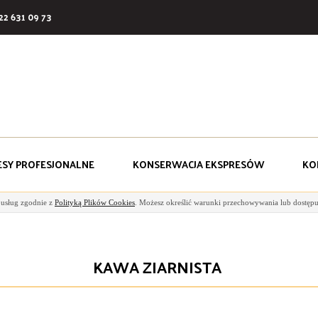
22 631 09 73
ESY PROFESJONALNE
KONSERWACJA EKSPRESÓW
KO
i usług zgodnie z
Polityką Plików Cookies
. Możesz określić warunki przechowywania lub dostępu
KAWA ZIARNISTA