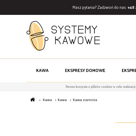
Masz pytania? Zadzwoń do nas:
+48 
KAWA
EKSPRESY DOMOWE
EKSPR
Strona korzysta z plików cookies w celu realizacj
>
Kawa
>
Kawa
>
Kawa ziarnista