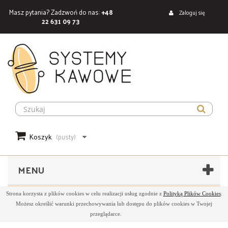
Masz pytania? Zadzwoń do nas:
+48
Zaloguj się
22 631 09 73
Koszyk
(pusty)
MENU
Strona korzysta z plików cookies w celu realizacji usług zgodnie z
Polityką Plików Cookies
.
Możesz określić warunki przechowywania lub dostępu do plików cookies w Twojej
przeglądarce.