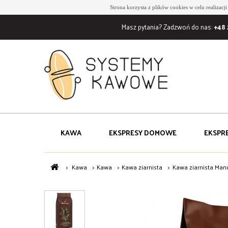
Strona korzysta z plików cookies w celu realizacj
Masz pytania? Zadzwoń do nas:
+48 
KAWA
EKSPRESY DOMOWE
EKSPR
>
Kawa
>
Kawa
>
Kawa ziarnista
>
Kawa ziarnista Manu