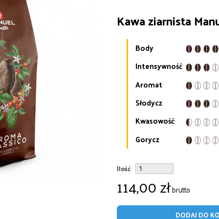
Kawa ziarnista Man
Body
Intensywność
Aromat
Słodycz
Kwasowość
Gorycz
Ilość
114,00 zł
brutto
DODAJ DO K