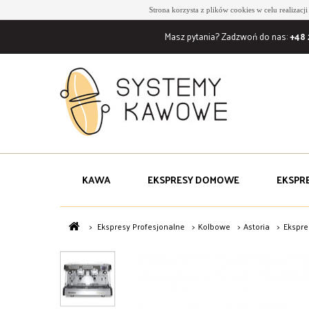
Strona korzysta z plików cookies w celu realizacj
Masz pytania? Zadzwoń do nas:
+48 
KAWA
EKSPRESY DOMOWE
EKSPR
>
Ekspresy Profesjonalne
>
Kolbowe
>
Astoria
>
Ekspre