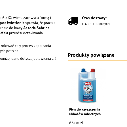
ta 60 XX wieku zachwyca formą i
Czas dostawy:
 podświetlenia
sprawia, że praca z
1-4 dni roboczych
presie do kawy
Astoria Sabrina
 efekt przerósł oczekiwania
olować cały proces zaparzania
ych potrzeb.
Produkty powiązane
poniżej dane dotyczą ustawienia z 2
Płyn do czyszczenia
układów mlecznych
Puly Milk, 1 l
66,00 zł