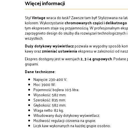
Więcej informacji
Styl
Vintage
wraca do łask? Zawsze tam był! Stylizowana na la
kolorem. Wykorzystanie
chromowanych części i delikatnego
tym ekspresem staje się przyjemnością. W profesjonalnym eks
zaprzęgnieto design do służby dla rozwiązań technologicznych i
wszystkich.
Duży dotykowy wyświetlacz
pozwala w wygodny sposób kontr
kawy oraz
zmieniać ustawienia
ekspresu w zależności od nasz
Ekspres dostępny jest w wersjach
2, 3 i 4 grupowych
. Podane 
grupami.
Dane techniczne:
Napięcie: 230-400 V;
Moc: 3900 W;
Pojemność bojlera: 10.5 litra;
Wysokość: 582 mm;
Szerokość: 835 mm;
Głębokość: 582 mm;
Waga netto: 82 kg;
Wbudowany duży dotykowy wyświetlacz;
Możliwość regulacji ciśnienia na grupie;
Liczk kaw wykonanych na każdej grupie osobno;