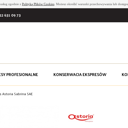
i usług zgodnie z
Polityką Plików Cookies
. Możesz określić warunki przechowywania lub dostępu
22 631 09 73
ESY PROFESJONALNE
KONSERWACJA EKSPRESÓW
KO
s Astoria Sabrina SAE