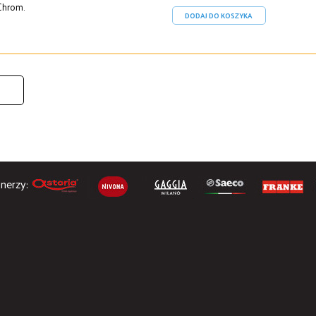
Chrom.
DODAJ DO KOSZYKA
nerzy: