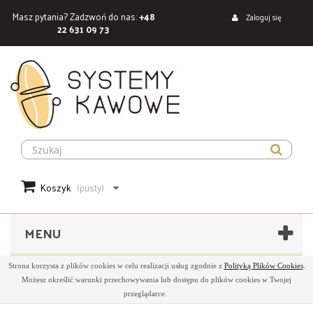
Masz pytania? Zadzwoń do nas:
+48
Zaloguj się
22 631 09 73
Koszyk
(pusty)
MENU
Strona korzysta z plików cookies w celu realizacji usług zgodnie z
Polityką Plików Cookies
.
Możesz określić warunki przechowywania lub dostępu do plików cookies w Twojej
przeglądarce.